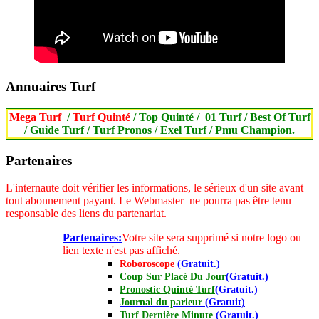
Annuaires Turf
Mega Turf
/
Turf Quinté
/
Top Quinté
/
01 Turf /
Best Of Turf
/
Guide Turf
/
Turf Pronos
/
Exel Turf
/
Pmu Champion.
Partenaires
L'internaute doit vérifier les informations, le sérieux d'un site avant
tout abonnement payant.
Le Webmaster ne pourra pas être tenu
responsable des liens du partenariat.
Partenaires:
Votre site sera supprimé si notre logo ou
lien texte n'est pas affiché.
Roboroscope
(Gratuit.)
Coup Sur Placé Du Jour
(Gratuit.)
Pronostic Quinté Turf
(Gratuit.)
Journal
du parieur
(Gratuit)
Turf Dernière Minute
(Gratuit.)