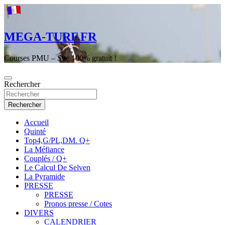
Aller
au
contenu
MEGA-TURF.FR
Courses PMU – Site 100% gratuit !
Rechercher
Rechercher
Accueil
Quinté
Top4,G/PL,DM. Q+
La Méfiance
Couplés / Q+
Le Calcul De Selven
La Pyramide
PRESSE
PRESSE
Pronos presse / Cotes
DIVERS
CALENDRIER