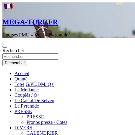
Aller
au
contenu
MEGA-TURF.FR
Courses PMU – Site 100% gratuit !
Rechercher
Rechercher
Accueil
Quinté
Top4,G/PL,DM. Q+
La Méfiance
Couplés / Q+
Le Calcul De Selven
La Pyramide
PRESSE
PRESSE
Pronos presse / Cotes
DIVERS
CALENDRIER