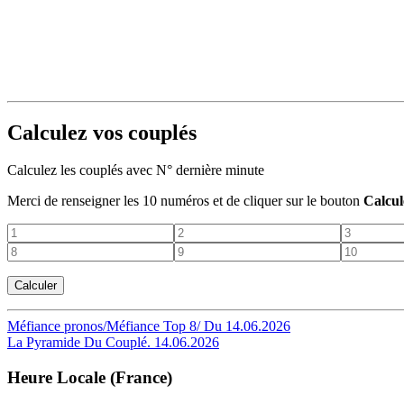
Calculez vos couplés
Calculez les couplés avec N° dernière minute
Merci de renseigner les 10 numéros et de cliquer sur le bouton
Calcul
Navigation
Méfiance pronos/Méfiance Top 8/ Du 14.06.2026
La Pyramide Du Couplé. 14.06.2026
de
l’article
Heure Locale (France)