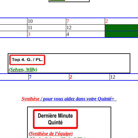
10
7
2
11
12
3
4
(Selven, Willy)
7
2
12
Synthèse
/ pour vous aidez dans votre Quinté+
(Synthèse de l’équipe)