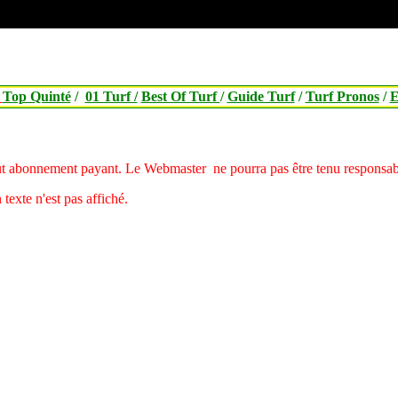
/
Top Quinté
/
01 Turf /
Best Of Turf
/
Guide Turf
/
Turf Pronos
/
E
tout abonnement payant.
Le Webmaster ne pourra pas être tenu responsable
 texte n'est pas affiché.