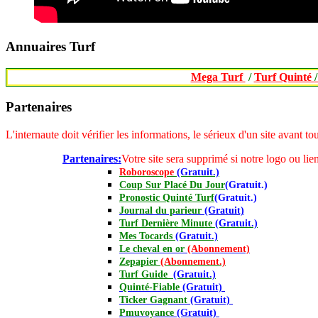
Annuaires Turf
Mega Turf
/
Turf Quinté
Partenaires
L'internaute doit vérifier les informations, le sérieux d'un site avant 
Partenaires:
Votre site sera supprimé si notre logo ou lien
Roboroscope
(Gratuit.)
Coup Sur Placé Du Jour
(Gratuit.)
Pronostic Quinté Turf
(Gratuit.)
Journal
du parieur
(Gratuit)
Turf Dernière Minute
(Gratuit.)
Mes Tocards
(Gratuit.)
Le cheval en or
(Abonnement)
Zepapier
(Abonnement.)
Turf Guide
(Gratuit.)
Quinté-Fiable
(Gratuit)
Ticker Gagnant
(Gratuit)
Pmuvoyance
(Gratuit)