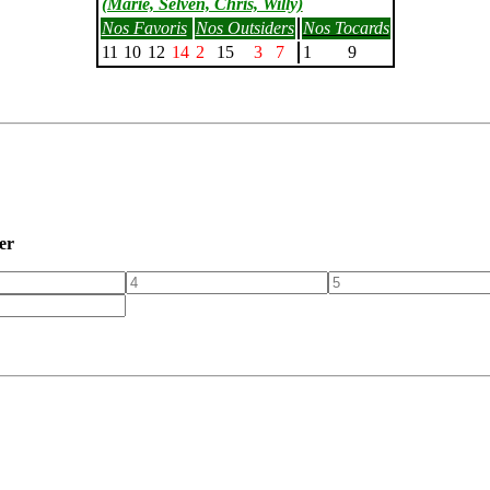
(Marie, Selven, Chris, Willy)
Nos Favoris
Nos Outsiders
Nos Tocards
11
10
12
14
2
15
3
7
1
9
er