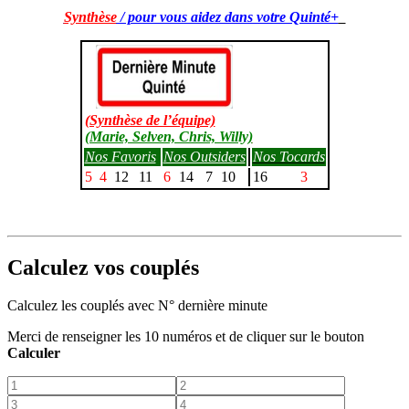
Synthèse
/ pour vous aidez dans votre Quinté+
(Synthèse de l’équipe)
(Marie, Selven, Chris, Willy)
Nos Favoris
Nos Outsiders
Nos Tocards
5
4
12
11
6
14
7
10
16
3
Calculez vos couplés
Calculez les couplés avec N° dernière minute
Merci de renseigner les 10 numéros et de cliquer sur le bouton
Calculer