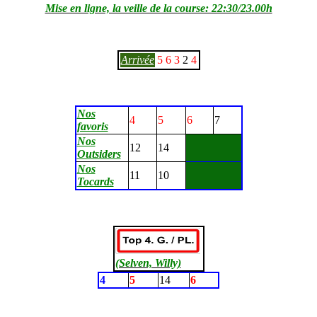
Mise en ligne, la veille de la course: 22:30/23.00h
Arrivée
5
6
3
2
4
Nos
4
5
6
7
favoris
Nos
12
14
Outsiders
Nos
11
10
Tocards
(Selven, Willy)
4
5
14
6