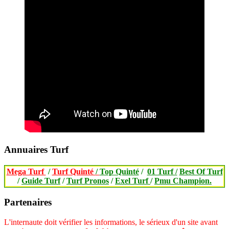
Annuaires Turf
Mega Turf
/
Turf Quinté
/
Top Quinté
/
01 Turf /
Best Of Turf
/
Guide Turf
/
Turf Pronos
/
Exel Turf
/
Pmu Champion.
Partenaires
L'internaute doit vérifier les informations, le sérieux d'un site avant