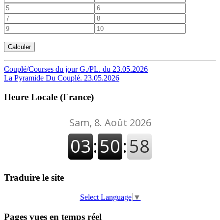
Navigation
Couplé/Courses du jour G./PL. du 23.05.2026
La Pyramide Du Couplé. 23.05.2026
de
l’article
Heure Locale (France)
Traduire le site
Select Language
▼
Pages vues en temps réel