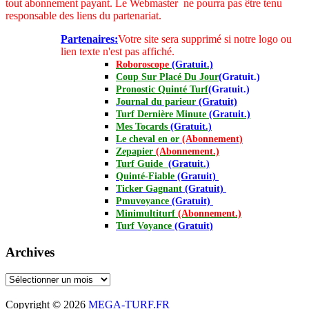
tout abonnement payant.
Le Webmaster ne pourra pas être tenu
responsable des liens du partenariat.
Partenaires:
Votre site sera supprimé si notre logo ou
lien texte n'est pas affiché.
Roboroscope
(Gratuit.)
Coup Sur Placé Du Jour
(Gratuit.)
Pronostic Quinté Turf
(Gratuit.)
Journal
du parieur
(Gratuit)
Turf Dernière Minute
(Gratuit.)
Mes Tocards
(Gratuit.)
Le cheval en or
(Abonnement)
Zepapier
(Abonnement.)
Turf Guide
(Gratuit.)
Quinté-Fiable
(Gratuit)
Ticker Gagnant
(Gratuit)
Pmuvoyance
(Gratuit)
Minimultiturf
(Abonnement.)
Turf Voyance
(Gratuit)
Archives
Archives
Copyright © 2026
MEGA-TURF.FR