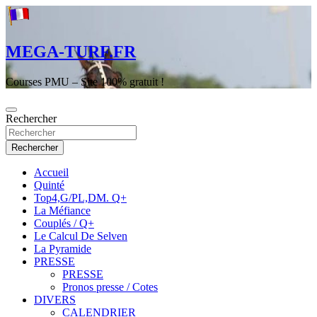
Aller
au
contenu
MEGA-TURF.FR
Courses PMU – Site 100% gratuit !
Rechercher
Rechercher
Accueil
Quinté
Top4,G/PL,DM. Q+
La Méfiance
Couplés / Q+
Le Calcul De Selven
La Pyramide
PRESSE
PRESSE
Pronos presse / Cotes
DIVERS
CALENDRIER