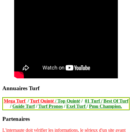
Annuaires Turf
Mega Turf
/
Turf Quinté
/
Top Quinté
/
01 Turf /
Best Of Turf
/
Guide Turf
/
Turf Pronos
/
Exel Turf
/
Pmu Champion.
Partenaires
L'internaute doit vérifier les informations, le sérieux d'un site avant