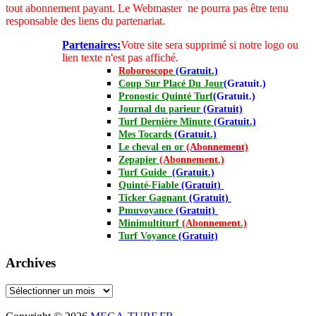
tout abonnement payant.
Le Webmaster ne pourra pas être tenu
responsable des liens du partenariat.
Partenaires:
Votre site sera supprimé si notre logo ou
lien texte n'est pas affiché.
Roboroscope
(Gratuit.)
Coup Sur Placé Du Jour
(Gratuit.)
Pronostic Quinté Turf
(Gratuit.)
Journal
du parieur
(Gratuit)
Turf Dernière Minute
(Gratuit.)
Mes Tocards
(Gratuit.)
Le cheval en or
(Abonnement)
Zepapier
(Abonnement.)
Turf Guide
(Gratuit.)
Quinté-Fiable
(Gratuit)
Ticker Gagnant
(Gratuit)
Pmuvoyance
(Gratuit)
Minimultiturf
(Abonnement.)
Turf Voyance
(Gratuit)
Archives
Archives