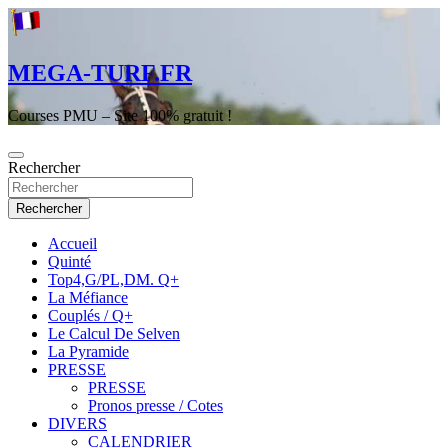
Aller
au
contenu
MEGA-TURF.FR
Courses PMU – Site 100% gratuit !
Rechercher
Rechercher
Accueil
Quinté
Top4,G/PL,DM. Q+
La Méfiance
Couplés / Q+
Le Calcul De Selven
La Pyramide
PRESSE
PRESSE
Pronos presse / Cotes
DIVERS
CALENDRIER