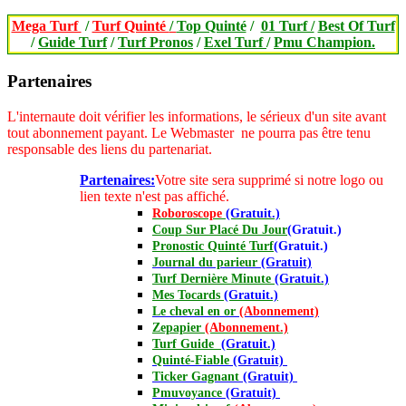
Mega Turf
/
Turf Quinté
/
Top Quinté
/
01 Turf /
Best Of Turf
/
Guide Turf
/
Turf Pronos
/
Exel Turf
/
Pmu Champion.
Partenaires
L'internaute doit vérifier les informations, le sérieux d'un site avant
tout abonnement payant.
Le Webmaster ne pourra pas être tenu
responsable des liens du partenariat.
Partenaires:
Votre site sera supprimé si notre logo ou
lien texte n'est pas affiché.
Roboroscope
(Gratuit.)
Coup Sur Placé Du Jour
(Gratuit.)
Pronostic Quinté Turf
(Gratuit.)
Journal
du parieur
(Gratuit)
Turf Dernière Minute
(Gratuit.)
Mes Tocards
(Gratuit.)
Le cheval en or
(Abonnement)
Zepapier
(Abonnement.)
Turf Guide
(Gratuit.)
Quinté-Fiable
(Gratuit)
Ticker Gagnant
(Gratuit)
Pmuvoyance
(Gratuit)