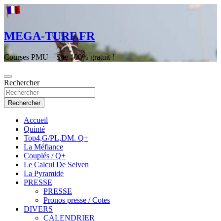
Aller
au
contenu
MEGA-TURF.FR
Courses PMU – Site 100% gratuit !
Rechercher
Rechercher
Accueil
Quinté
Top4,G/PL,DM. Q+
La Méfiance
Couplés / Q+
Le Calcul De Selven
La Pyramide
PRESSE
PRESSE
Pronos presse / Cotes
DIVERS
CALENDRIER