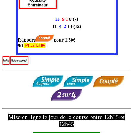
13
9
1
8
(7)
11
4
2
14
(12)
Rapport
pour 1,50€
9/1
PL.21,30€
Mise en ligne le jour de la course entre 12h35 et
12h45