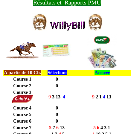
Résultats et Rapports PMU
A partir de 10 Ch.
Sélections
Arrivée
Course 1
0
Course 2
0
Course 3
9
3 13
4
9
2 1
4
13
Course 4
0
Course 5
0
Course 6
0
Course 7
5
7
6
13
5 6
4 3 1