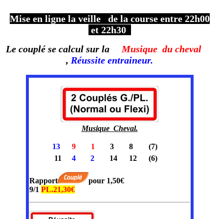
Mise en ligne la veille de la course entre 22h00
et 22h30
Le couplé se calcul sur la
Musique du cheval
,
Réussite entraineur.
Musique Cheval.
13
9
1
3
8
(7)
11
4
2
14
12
(6)
Rapport
pour 1,50€
9/1
PL.21,30€