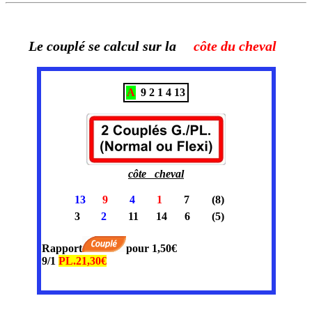
Le couplé se calcul sur la
côte du cheval
A
9
2
1
4
13
côte cheval
13
9
4
1
7
(8)
3
2
11
14
6
(5)
Rapport
pour 1,50€
9/1
PL.21,30€