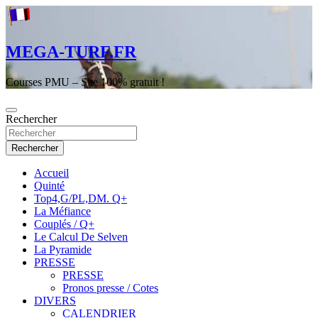
Aller
au
contenu
MEGA-TURF.FR
Courses PMU – Site 100% gratuit !
Rechercher
Rechercher
Accueil
Quinté
Top4,G/PL,DM. Q+
La Méfiance
Couplés / Q+
Le Calcul De Selven
La Pyramide
PRESSE
PRESSE
Pronos presse / Cotes
DIVERS
CALENDRIER