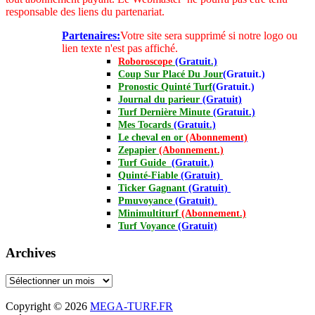
responsable des liens du partenariat.
Partenaires:
Votre site sera supprimé si notre logo ou
lien texte n'est pas affiché.
Roboroscope
(Gratuit.)
Coup Sur Placé Du Jour
(Gratuit.)
Pronostic Quinté Turf
(Gratuit.)
Journal
du parieur
(Gratuit)
Turf Dernière Minute
(Gratuit.)
Mes Tocards
(Gratuit.)
Le cheval en or
(Abonnement)
Zepapier
(Abonnement.)
Turf Guide
(Gratuit.)
Quinté-Fiable
(Gratuit)
Ticker Gagnant
(Gratuit)
Pmuvoyance
(Gratuit)
Minimultiturf
(Abonnement.)
Turf Voyance
(Gratuit)
Archives
Archives
Copyright © 2026
MEGA-TURF.FR