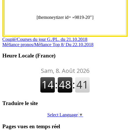
[themoneytizer id= »9819-20″]
Navigation
Couplé/Courses du jour G./PL. du 21.10.2018
Méfiance pronos/Méfiance Top 8/ Du 22.10.2018
de
l’article
Heure Locale (France)
Traduire le site
Select Language
▼
Pages vues en temps réel