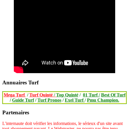
Annuaires Turf
Mega Turf
/
Turf Quinté
/
Top Quinté
/
01 Turf /
Best Of Turf
/
Guide Turf
/
Turf Pronos
/
Exel Turf
/
Pmu Champion.
Partenaires
L'internaute doit vérifier les informations, le sérieux d'un site avant
tout abonnement payant.
Le Webmaster ne pourra pas être tenu