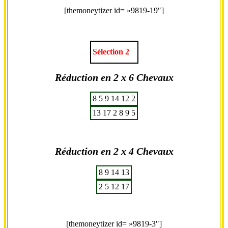
[themoneytizer id= »9819-19″]
Sélection 2
Réduction en 2 x 6 Chevaux
8
5
9
14
12
2
13
17
2
8
9
5
Réduction en 2 x 4 Chevaux
8
9
14
13
2
5
12
17
[themoneytizer id= »9819-3″]