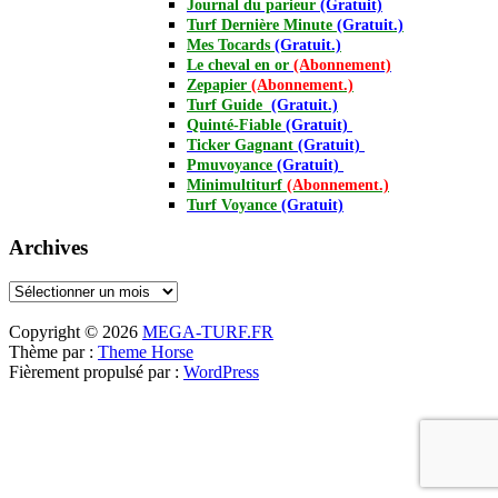
Journal
du parieur
(Gratuit)
Turf Dernière Minute
(Gratuit.)
Mes Tocards
(Gratuit.)
Le cheval en or
(Abonnement)
Zepapier
(Abonnement.)
Turf Guide
(Gratuit.)
Quinté-Fiable
(Gratuit)
Ticker Gagnant
(Gratuit)
Pmuvoyance
(Gratuit)
Minimultiturf
(Abonnement.)
Turf Voyance
(Gratuit)
Archives
Archives
Copyright © 2026
MEGA-TURF.FR
Thème par :
Theme Horse
Fièrement propulsé par :
WordPress