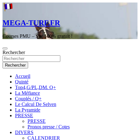
Aller
au
contenu
MEGA-TURF.FR
Courses PMU – Site 100% gratuit !
Rechercher
Rechercher
Accueil
Quinté
Top4,G/PL,DM. Q+
La Méfiance
Couplés / Q+
Le Calcul De Selven
La Pyramide
PRESSE
PRESSE
Pronos presse / Cotes
DIVERS
CALENDRIER