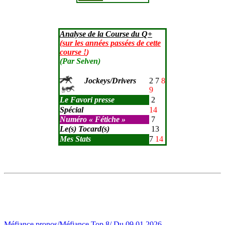
Analyse de la Course du Q+
(
sur les années passées de cette
course !
)
(Par Selven)
Jockeys/Driver
s
2 7
8
9
Le Favori presse
2
Spécial
14
Numéro « Fétiche »
7
Le(s) Tocard(s)
13
Mes Stats
7
14
Méfiance pronos/Méfiance Top 8/ Du 09.01.2026