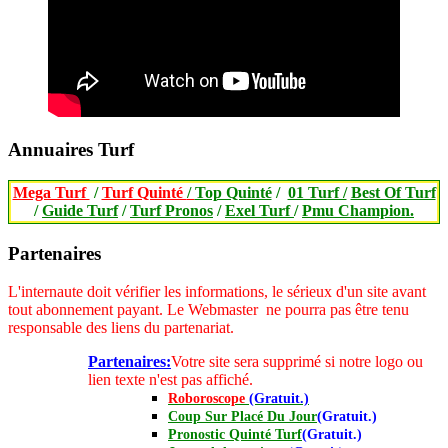
Annuaires Turf
Mega Turf
/
Turf Quinté
/
Top Quinté
/
01 Turf /
Best Of Turf
/
Guide Turf
/
Turf Pronos
/
Exel Turf
/
Pmu Champion.
Partenaires
L'internaute doit vérifier les informations, le sérieux d'un site avant
tout abonnement payant.
Le Webmaster ne pourra pas être tenu
responsable des liens du partenariat.
Partenaires:
Votre site sera supprimé si notre logo ou
lien texte n'est pas affiché.
Roboroscope
(Gratuit.)
Coup Sur Placé Du Jour
(Gratuit.)
Pronostic Quinté Turf
(Gratuit.)