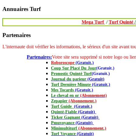
Annuaires Turf
Mega Turf
/
Turf Quinté
Partenaires
L'internaute doit vérifier les informations, le sérieux d'un site avant 
Partenaires:
Votre site sera supprimé si notre logo ou lien
Roboroscope
(Gratuit.)
Coup Sur Placé Du Jour
(Gratuit.)
Pronostic Quinté Turf
(Gratuit.)
Journal
du parieur
(Gratuit)
Turf Dernière Minute
(Gratuit.)
Mes Tocards
(Gratuit.)
Le cheval en or
(Abonnement)
Zepapier
(Abonnement.)
Turf Guide
(Gratuit.)
Quinté-Fiable
(Gratuit)
Ticker Gagnant
(Gratuit)
Pmuvoyance
(Gratuit)
Minimultiturf
(Abonnement.)
Turf Voyance
(Gratuit)