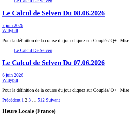
Le Calcul De Selven
Le Calcul de Selven Du 08.06.2026
7 juin 2026
Willybill
Pour la définition de la course du jour cliquez sur Couplés/ Q+ Mise
Le Calcul De Selven
Le Calcul de Selven Du 07.06.2026
6 juin 2026
Willybill
Pour la définition de la course du jour cliquez sur Couplés/ Q+ Mise
Pagination
Précédent
1
2
3
…
512
Suivant
des
Heure Locale (France)
publications