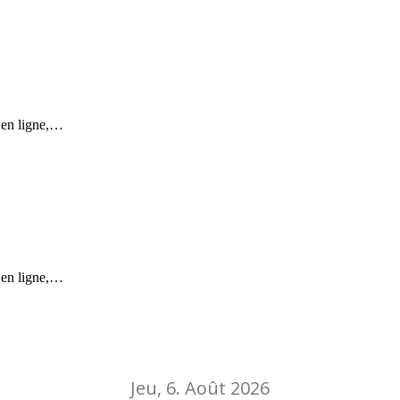
 en ligne,…
 en ligne,…