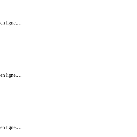
 en ligne,…
 en ligne,…
 en ligne,…