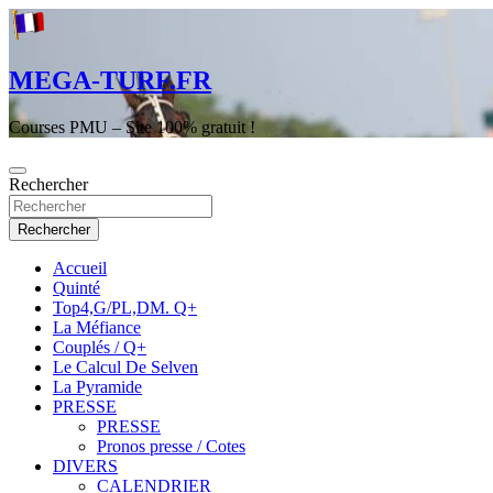
Aller
au
contenu
MEGA-TURF.FR
Courses PMU – Site 100% gratuit !
Rechercher
Rechercher
Accueil
Quinté
Top4,G/PL,DM. Q+
La Méfiance
Couplés / Q+
Le Calcul De Selven
La Pyramide
PRESSE
PRESSE
Pronos presse / Cotes
DIVERS
CALENDRIER