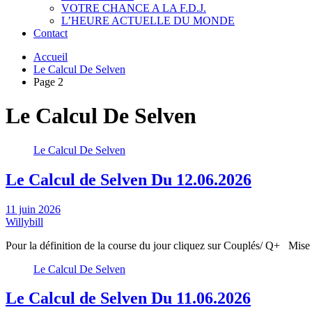
VOTRE CHANCE A LA F.D.J.
L’HEURE ACTUELLE DU MONDE
Contact
Accueil
Le Calcul De Selven
Page 2
Le Calcul De Selven
Le Calcul De Selven
Le Calcul de Selven Du 12.06.2026
11 juin 2026
Willybill
Pour la définition de la course du jour cliquez sur Couplés/ Q+ Mise
Le Calcul De Selven
Le Calcul de Selven Du 11.06.2026