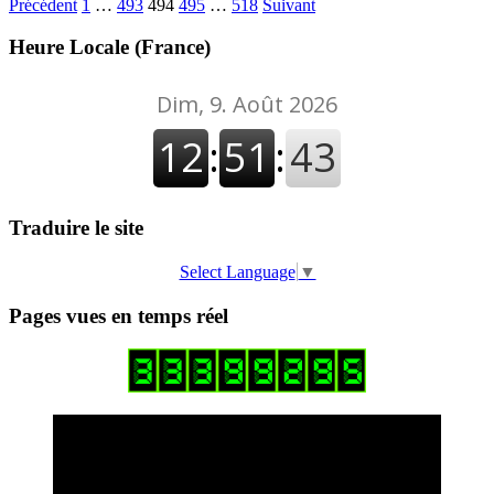
Pagination
Précédent
1
…
493
494
495
…
518
Suivant
des
Heure Locale (France)
publications
Traduire le site
Select Language
▼
Pages vues en temps réel