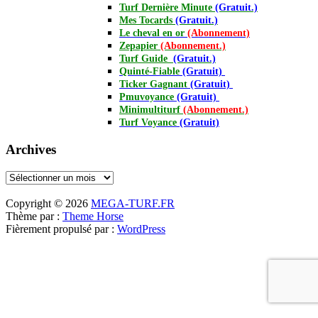
Turf Dernière Minute
(Gratuit.)
Mes Tocards
(Gratuit.)
Le cheval en or
(Abonnement)
Zepapier
(Abonnement.)
Turf Guide
(Gratuit.)
Quinté-Fiable
(Gratuit)
Ticker Gagnant
(Gratuit)
Pmuvoyance
(Gratuit)
Minimultiturf
(Abonnement.)
Turf Voyance
(Gratuit)
Archives
Archives
Copyright © 2026
MEGA-TURF.FR
Thème par :
Theme Horse
Fièrement propulsé par :
WordPress