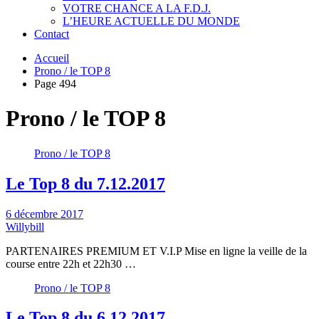
VOTRE CHANCE A LA F.D.J.
L’HEURE ACTUELLE DU MONDE
Contact
Accueil
Prono / le TOP 8
Page 494
Prono / le TOP 8
Prono / le TOP 8
Le Top 8 du 7.12.2017
6 décembre 2017
Willybill
PARTENAIRES PREMIUM ET V.I.P Mise en ligne la veille de la
course entre 22h et 22h30 …
Prono / le TOP 8
Le Top 8 du 6.12.2017