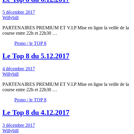
5 décembre 2017
Willybill
PARTENAIRES PREMIUM ET V.I.P Mise en ligne la veille de la
course entre 22h et 22h30 …
Prono / le TOP 8
Le Top 8 du 5.12.2017
4 décembre 2017
Willybill
PARTENAIRES PREMIUM ET V.I.P Mise en ligne la veille de la
course entre 22h et 22h30 …
Prono / le TOP 8
Le Top 8 du 4.12.2017
3 décembre 2017
Willybill