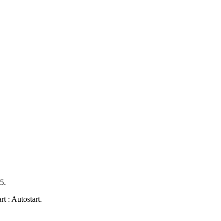
5.
t : Autostart.