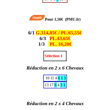
Pour 1,50€ (PMU.fr)
6/1
G.314,85€ / PL.65,55€
6/3
PL.43,65€
1/3
PL. 16,20€
Sélection 1
Réduction en 2 x 6 Chevaux
10
11
4
6
1
3
13
17
6
4
3
1
Réduction en 2 x 4 Chevaux