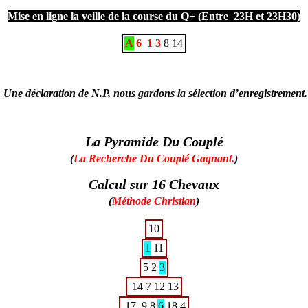
Mise en ligne la veille de la course du Q+ (Entre 23H et 23H30)
A
6
1
3
8
14
Une déclaration de N.P, nous gardons la sélection d’enregistrement.
La Pyramide Du Couplé
(
La Recherche Du Couplé Gagnant.
)
Calcul sur 16 Chevaux
(
Méthode Christian
)
10
1
11
5
2
3
14
7
12
13
17
9
8
6
18
4