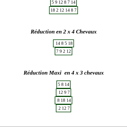
5
9
12
8
7
14
18
2
12
14
8
7
Réduction en 2 x 4 Chevaux
14
8
5
18
7
9
2
12
Réduction Maxi en 4 x 3 chevaux
5
8
14
12
9
7
8
18
14
2
12
7