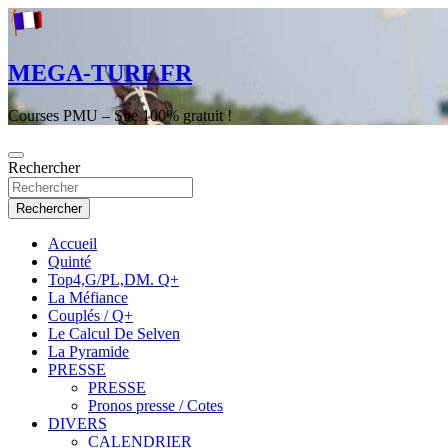
Aller
au
contenu
MEGA-TURF.FR
Courses PMU – Site 100% gratuit !
Rechercher
Rechercher
Accueil
Quinté
Top4,G/PL,DM. Q+
La Méfiance
Couplés / Q+
Le Calcul De Selven
La Pyramide
PRESSE
PRESSE
Pronos presse / Cotes
DIVERS
CALENDRIER