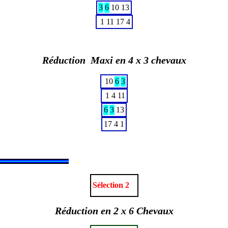
3
6
10
13
1
11
17
4
Réduction Maxi en 4 x 3 chevaux
10
6
3
1
4
11
6
3
13
17
4
1
Sélection 2
Réduction en 2 x 6 Chevaux