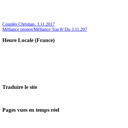
Navigation
Couplés Christian. 3.11.2017
Méfiance pronos/Méfiance Top 8/ Du 3.11.207
de
l’article
Heure Locale (France)
Traduire le site
Pages vues en temps réel