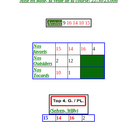
Mise en ligne, la veille de la course: 22:30/23.00h
Arrivée
9
16
14
10
15
Nos
15
14
16
4
favoris
Nos
2
12
Outsiders
Nos
10
1
Tocards
(Selven, Willy)
15
14
16
2