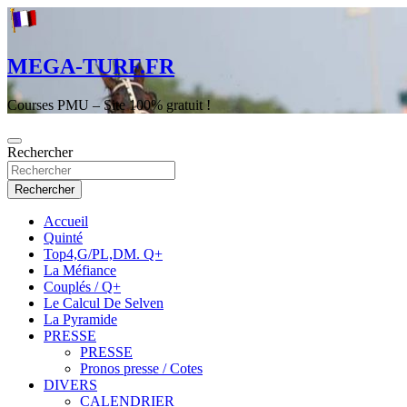
Aller
au
contenu
MEGA-TURF.FR
Courses PMU – Site 100% gratuit !
Rechercher
Rechercher
Accueil
Quinté
Top4,G/PL,DM. Q+
La Méfiance
Couplés / Q+
Le Calcul De Selven
La Pyramide
PRESSE
PRESSE
Pronos presse / Cotes
DIVERS
CALENDRIER