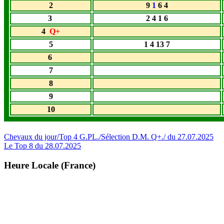
2
9
1
6 4
3
2 4 1 6
4
Q+
5
1 4 13 7
6
7
8
9
10
Navigation
Chevaux du jour/Top 4 G.PL./Sélection D.M. Q+./ du 27.07.2025
Le Top 8 du 28.07.2025
de
l’article
Heure Locale (France)