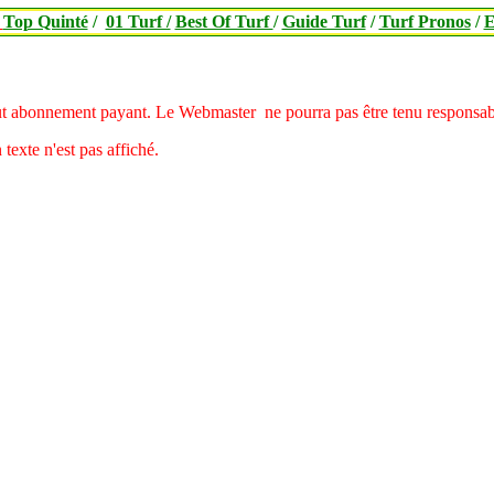
/
Top Quinté
/
01 Turf /
Best Of Turf
/
Guide Turf
/
Turf Pronos
/
E
tout abonnement payant.
Le Webmaster ne pourra pas être tenu responsable
 texte n'est pas affiché.