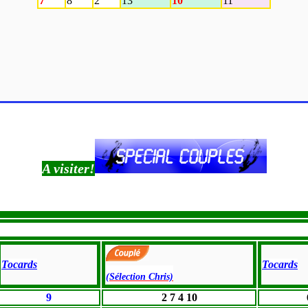
7
8
2
13
10
11
A visiter!
Tocards
Tocards
(Sélection Chris)
9
2 7 4 10