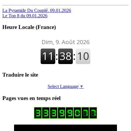
Navigation
La Pyramide Du Couplé. 09.01.2026
Le Top 8 du 09.01.2026
de
l’article
Heure Locale (France)
Traduire le site
Select Language
▼
Pages vues en temps réel