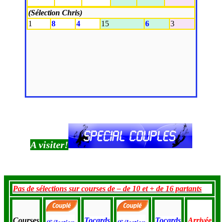
(Sélection Chris)
1
8
4
15
6
3
A visiter!
Pas de sélections sur courses de – de 10 et + de 16 partants
Courses
Tocards
Tocards
Arrivée