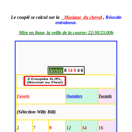
Le couplé se calcul sur la
Musique du cheval
,
Réussite
entraineur.
Mise en ligne, la veille de la course: 22:30/23.00h
Arrivée
8
14
9
4
6
Favoris
Outsiders
Tocards
(Sélection Willy Bill)
2
7
9
12
14
16