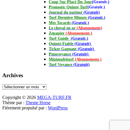
Coup Sur Placé Du Jour
(Gratuit.)
Pronostic Quinté Turf
(Gratuit.)
Journal
du parieur
(Gratuit)
Turf Dernière Minute
(Gratuit.)
Mes Tocards
(Gratuit.)
Le cheval en or
(Abonnement)
Zepapier
(Abonnement.)
Turf Guide
(Gratuit.)
Quinté-Fiable
(Gratuit)
Ticker Gagnant
(Gratuit)
Pmuvoyance
(Gratuit)
Minimultiturf
(Abonnement.)
Turf Voyance
(Gratuit)
Archives
Archives
Copyright © 2026
MEGA-TURF.FR
Thème par :
Theme Horse
Fièrement propulsé par :
WordPress