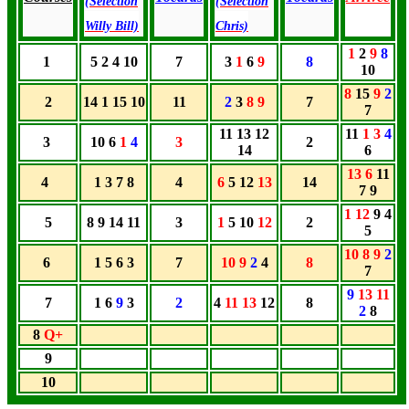
(Sélection
(Sélection
Willy Bill)
Chris)
1
2
9
8
1
5 2 4 10
7
3
1
6
9
8
10
8
15
9
2
2
14 1 15 10
11
2
3
8 9
7
7
11 13 12
11
1 3
4
3
10 6
1
4
3
2
14
6
13 6
11
4
1 3 7 8
4
6
5 12
13
14
7 9
1 12
9 4
5
8 9 14 11
3
1
5 10
12
2
5
10
8
9
2
6
1 5 6 3
7
10 9
2
4
8
7
9
13 11
7
1 6
9
3
2
4
11 13
12
8
2
8
8
Q+
9
10