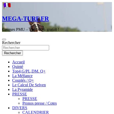
Aller
au
contenu
MEGA-TURF.FR
Courses PMU – Site 100% gratuit !
Rechercher
Rechercher
Accueil
Quinté
Top4,G/PL,DM. Q+
La Méfiance
Couplés / Q+
Le Calcul De Selven
La Pyramide
PRESSE
PRESSE
Pronos presse / Cotes
DIVERS
CALENDRIER