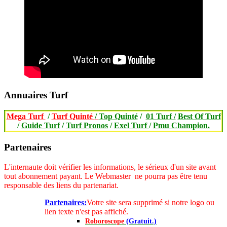
Annuaires Turf
Mega Turf
/
Turf Quinté
/
Top Quinté
/
01 Turf /
Best Of Turf
/
Guide Turf
/
Turf Pronos
/
Exel Turf
/
Pmu Champion.
Partenaires
L'internaute doit vérifier les informations, le sérieux d'un site avant
tout abonnement payant.
Le Webmaster ne pourra pas être tenu
responsable des liens du partenariat.
Partenaires:
Votre site sera supprimé si notre logo ou
lien texte n'est pas affiché.
Roboroscope
(Gratuit.)