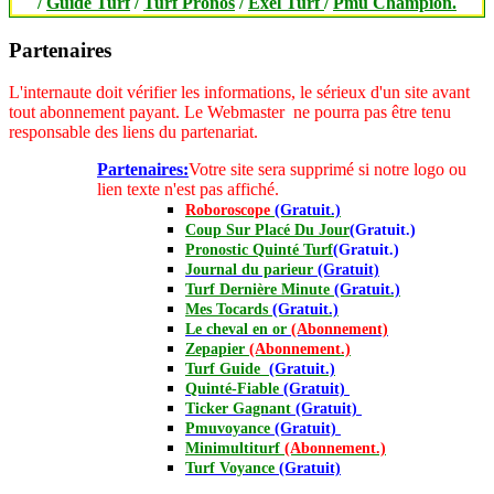
/
Guide Turf
/
Turf Pronos
/
Exel Turf
/
Pmu Champion.
Partenaires
L'internaute doit vérifier les informations, le sérieux d'un site avant
tout abonnement payant.
Le Webmaster ne pourra pas être tenu
responsable des liens du partenariat.
Partenaires:
Votre site sera supprimé si notre logo ou
lien texte n'est pas affiché.
Roboroscope
(Gratuit.)
Coup Sur Placé Du Jour
(Gratuit.)
Pronostic Quinté Turf
(Gratuit.)
Journal
du parieur
(Gratuit)
Turf Dernière Minute
(Gratuit.)
Mes Tocards
(Gratuit.)
Le cheval en or
(Abonnement)
Zepapier
(Abonnement.)
Turf Guide
(Gratuit.)
Quinté-Fiable
(Gratuit)
Ticker Gagnant
(Gratuit)
Pmuvoyance
(Gratuit)
Minimultiturf
(Abonnement.)
Turf Voyance
(Gratuit)