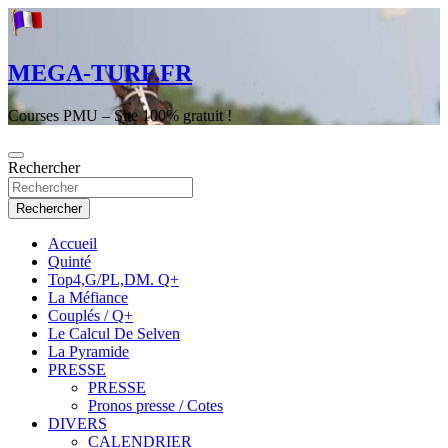
Aller
au
contenu
MEGA-TURF.FR
Courses PMU – Site 100% gratuit !
Rechercher
Rechercher
Accueil
Quinté
Top4,G/PL,DM. Q+
La Méfiance
Couplés / Q+
Le Calcul De Selven
La Pyramide
PRESSE
PRESSE
Pronos presse / Cotes
DIVERS
CALENDRIER