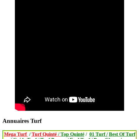
Annuaires Turf
Mega Turf
/
Turf Quinté
/
Top Quinté
/
01 Turf /
Best Of Turf