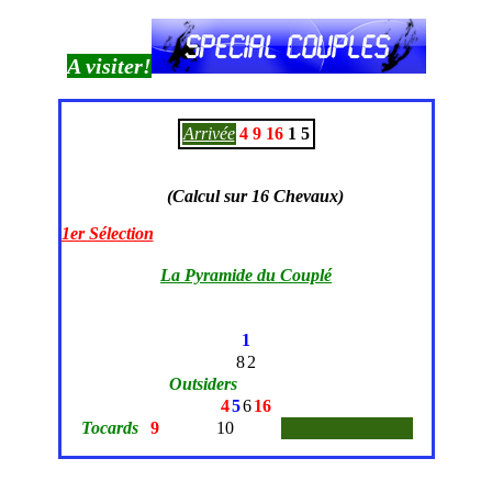
A visiter!
Arrivée
4
9
16
1
5
(Calcul sur 16 Chevaux)
C
1er Sélection
La Pyramide du Couplé
1
8
2
Outsiders
4
5
6
16
Tocards
9
10