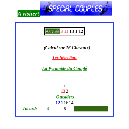
A visiter!
Arrivée
3
11
13
1
12
(Calcul sur 16 Chevaux)
C
1er Sélection
La Pyramide du Couplé
7
13
2
Outsiders
12
1
16
14
Tocards
4
9