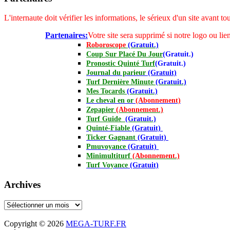
L'internaute doit vérifier les informations, le sérieux d'un site avant 
Partenaires:
Votre site sera supprimé si notre logo ou lien
Roboroscope
(Gratuit.)
Coup Sur Placé Du Jour
(Gratuit.)
Pronostic Quinté Turf
(Gratuit.)
Journal
du parieur
(Gratuit)
Turf Dernière Minute
(Gratuit.)
Mes Tocards
(Gratuit.)
Le cheval en or
(Abonnement)
Zepapier
(Abonnement.)
Turf Guide
(Gratuit.)
Quinté-Fiable
(Gratuit)
Ticker Gagnant
(Gratuit)
Pmuvoyance
(Gratuit)
Minimultiturf
(Abonnement.)
Turf Voyance
(Gratuit)
Archives
Archives
Copyright © 2026
MEGA-TURF.FR