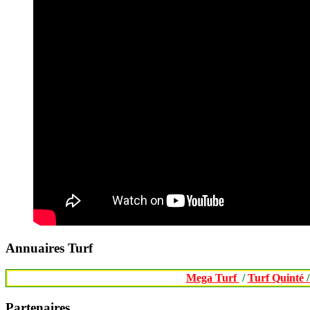
Annuaires Turf
Mega Turf
/
Turf Quinté
Partenaires