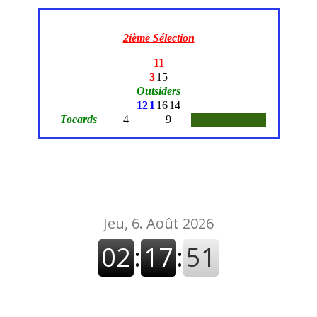
2ième Sélection
11
3
15
Outsiders
12
1
16
14
Tocards
4
9