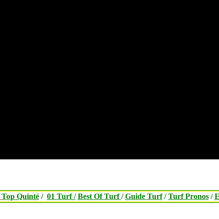
/
Top Quinté
/
01 Turf /
Best Of Turf
/
Guide Turf
/
Turf Pronos
/
E