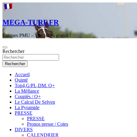
Aller
au
contenu
MEGA-TURF.FR
Courses PMU – Site 100% gratuit !
Rechercher
Rechercher
Accueil
Quinté
Top4,G/PL,DM. Q+
La Méfiance
Couplés / Q+
Le Calcul De Selven
La Pyramide
PRESSE
PRESSE
Pronos presse / Cotes
DIVERS
CALENDRIER