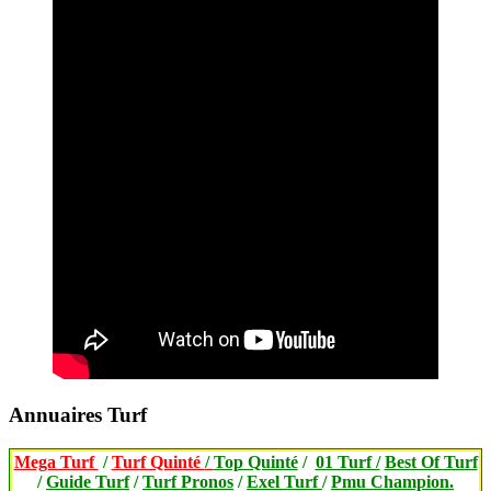
Annuaires Turf
Mega Turf
/
Turf Quinté
/
Top Quinté
/
01 Turf /
Best Of Turf
/
Guide Turf
/
Turf Pronos
/
Exel Turf
/
Pmu Champion.