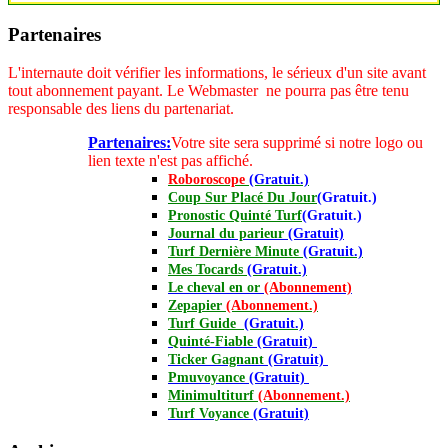
Partenaires
L'internaute doit vérifier les informations, le sérieux d'un site avant
tout abonnement payant.
Le Webmaster ne pourra pas être tenu
responsable des liens du partenariat.
Partenaires:
Votre site sera supprimé si notre logo ou
lien texte n'est pas affiché.
Roboroscope
(Gratuit.)
Coup Sur Placé Du Jour
(Gratuit.)
Pronostic Quinté Turf
(Gratuit.)
Journal
du parieur
(Gratuit)
Turf Dernière Minute
(Gratuit.)
Mes Tocards
(Gratuit.)
Le cheval en or
(Abonnement)
Zepapier
(Abonnement.)
Turf Guide
(Gratuit.)
Quinté-Fiable
(Gratuit)
Ticker Gagnant
(Gratuit)
Pmuvoyance
(Gratuit)
Minimultiturf
(Abonnement.)
Turf Voyance
(Gratuit)