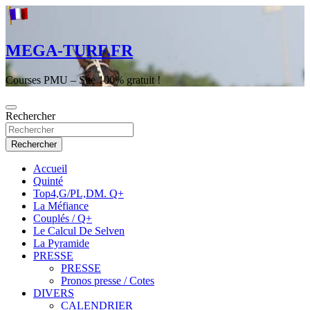
Aller
au
contenu
MEGA-TURF.FR
Courses PMU – Site 100% gratuit !
Rechercher
Rechercher
Accueil
Quinté
Top4,G/PL,DM. Q+
La Méfiance
Couplés / Q+
Le Calcul De Selven
La Pyramide
PRESSE
PRESSE
Pronos presse / Cotes
DIVERS
CALENDRIER