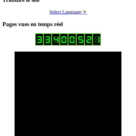
Select Language
▼
Pages vues en temps réel