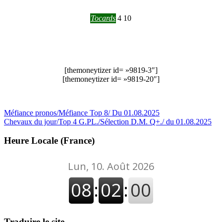
Tocards
4
10
[themoneytizer id= »9819-3″]
[themoneytizer id= »9819-20″]
Navigation
Méfiance pronos/Méfiance Top 8/ Du 01.08.2025
Chevaux du jour/Top 4 G.PL./Sélection D.M. Q+./ du 01.08.2025
de
l’article
Heure Locale (France)
Traduire le site