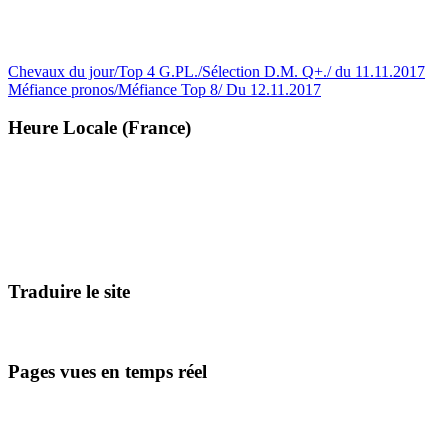
Navigation
Chevaux du jour/Top 4 G.PL./Sélection D.M. Q+./ du 11.11.2017
Méfiance pronos/Méfiance Top 8/ Du 12.11.2017
de
l’article
Heure Locale (France)
Traduire le site
Pages vues en temps réel