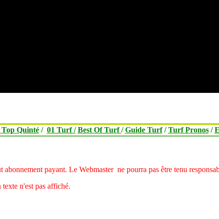
/
Top Quinté
/
01 Turf /
Best Of Turf
/
Guide Turf
/
Turf Pronos
/
E
tout abonnement payant.
Le Webmaster ne pourra pas être tenu responsable
 texte n'est pas affiché.