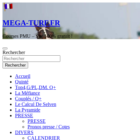
Aller
au
contenu
MEGA-TURF.FR
Courses PMU – Site 100% gratuit !
Rechercher
Rechercher
Accueil
Quinté
Top4,G/PL,DM. Q+
La Méfiance
Couplés / Q+
Le Calcul De Selven
La Pyramide
PRESSE
PRESSE
Pronos presse / Cotes
DIVERS
CALENDRIER