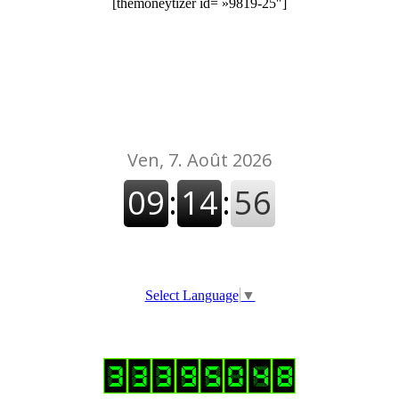
[themoneytizer id= »9819-25″]
Select Language
▼