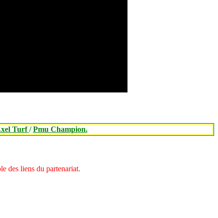
xel Turf
/
Pmu Champion.
 des liens du partenariat.