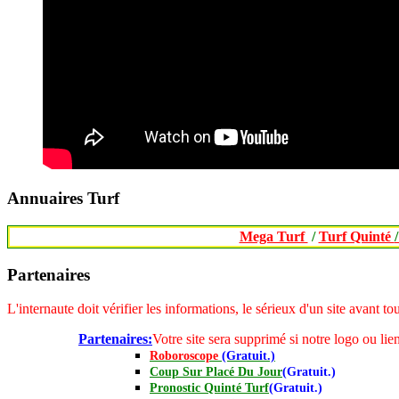
Annuaires Turf
Mega Turf
/
Turf Quinté
Partenaires
L'internaute doit vérifier les informations, le sérieux d'un site avant 
Partenaires:
Votre site sera supprimé si notre logo ou lien
Roboroscope
(Gratuit.)
Coup Sur Placé Du Jour
(Gratuit.)
Pronostic Quinté Turf
(Gratuit.)