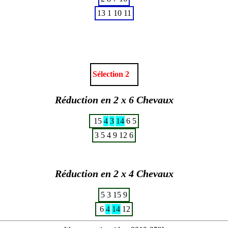
13
1
10
11
Sélection 2
Réduction en 2 x 6 Chevaux
15
4
3
14
6
5
3
5
4
9
12
6
Réduction en 2 x 4 Chevaux
5
3
15
9
6
4
14
12