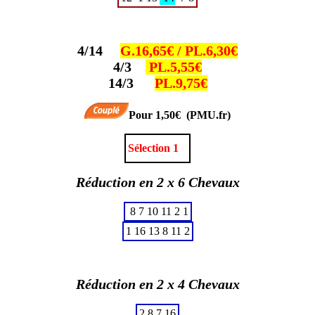
4/14
G.16,65€ / PL.6,30€
4/3
PL.5,55€
14/3
PL.9,75€
Pour 1,50€ (PMU.fr)
Sélection 1
Réduction en 2 x 6 Chevaux
8
7
10
11
2
1
1
16
13
8
11
2
Réduction en 2 x 4 Chevaux
2
8
7
16