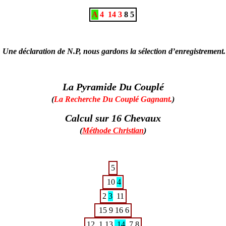
A
4
14
3
8
5
Une déclaration de N.P, nous gardons la sélection d’enregistrement.
La Pyramide Du Couplé
(
La Recherche Du Couplé Gagnant.
)
Calcul sur 16 Chevaux
(
Méthode Christian
)
5
10
4
2
3
11
15
9
16
6
12
1
13
14
7
8