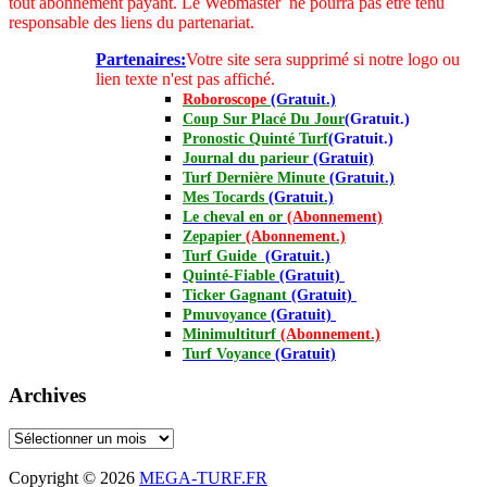
tout abonnement payant.
Le Webmaster ne pourra pas être tenu
responsable des liens du partenariat.
Partenaires:
Votre site sera supprimé si notre logo ou
lien texte n'est pas affiché.
Roboroscope
(Gratuit.)
Coup Sur Placé Du Jour
(Gratuit.)
Pronostic Quinté Turf
(Gratuit.)
Journal
du parieur
(Gratuit)
Turf Dernière Minute
(Gratuit.)
Mes Tocards
(Gratuit.)
Le cheval en or
(Abonnement)
Zepapier
(Abonnement.)
Turf Guide
(Gratuit.)
Quinté-Fiable
(Gratuit)
Ticker Gagnant
(Gratuit)
Pmuvoyance
(Gratuit)
Minimultiturf
(Abonnement.)
Turf Voyance
(Gratuit)
Archives
Archives
Copyright © 2026
MEGA-TURF.FR