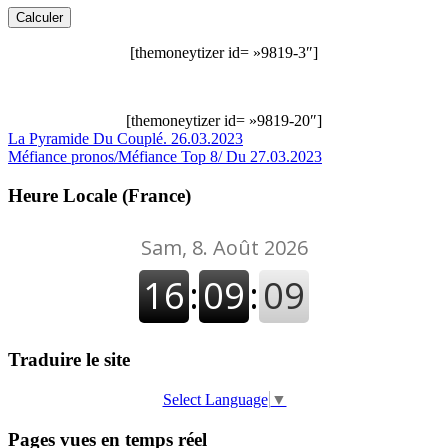
[themoneytizer id= »9819-3″]
[themoneytizer id= »9819-20″]
Navigation
La Pyramide Du Couplé. 26.03.2023
Méfiance pronos/Méfiance Top 8/ Du 27.03.2023
de
l’article
Heure Locale (France)
Traduire le site
Select Language
▼
Pages vues en temps réel