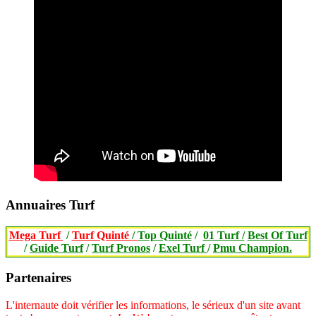
Annuaires Turf
Mega Turf
/
Turf Quinté
/
Top Quinté
/
01 Turf /
Best Of Turf
/
Guide Turf
/
Turf Pronos
/
Exel Turf
/
Pmu Champion.
Partenaires
L'internaute doit vérifier les informations, le sérieux d'un site avant