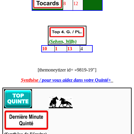
8
12
(Selven, Willy)
10
1
13
4
[themoneytizer id= »9819-19″]
Synthèse
/ pour vous aidez dans votre Quinté+