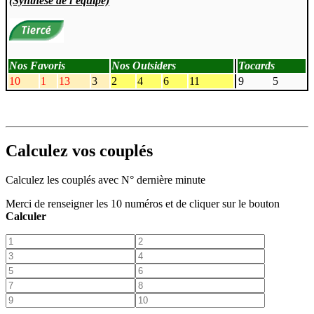
(Synthèse de l’équipe)
Nos Favoris
Nos Outsiders
Tocards
10
1
13
3
2
4
6
11
9
5
Calculez vos couplés
Calculez les couplés avec N° dernière minute
Merci de renseigner les 10 numéros et de cliquer sur le bouton
Calculer