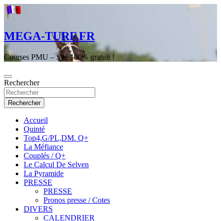
Aller
au
contenu
MEGA-TURF.FR
Courses PMU – Site 100% gratuit !
Rechercher
Rechercher
Accueil
Quinté
Top4,G/PL,DM. Q+
La Méfiance
Couplés / Q+
Le Calcul De Selven
La Pyramide
PRESSE
PRESSE
Pronos presse / Cotes
DIVERS
CALENDRIER