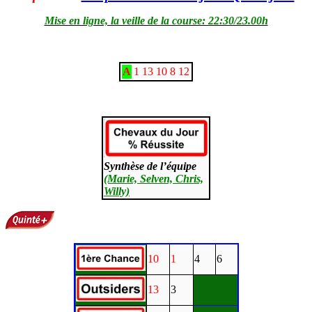
Mise en ligne, la veille de la course: 22:30/23.00h
A
1
13
10
8
12
Synthèse de l’équipe
(Marie, Selven, Chris,
Willy)
10
1
4
6
13
3